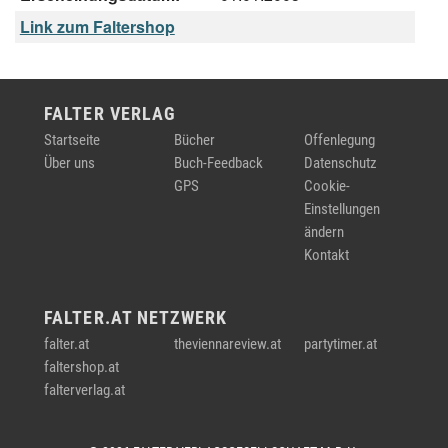
Link zum Faltershop
FALTER VERLAG
Startseite
Bücher
Offenlegung
Über uns
Buch-Feedback
Datenschutz
GPS
Cookie-
Einstellungen
ändern
Kontakt
FALTER.AT NETZWERK
falter.at
theviennareview.at
partytimer.at
faltershop.at
falterverlag.at