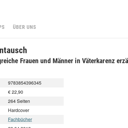
PS
ÜBER UNS
ntausch
lgreiche Frauen und Männer in Väterkarenz erz
9783854396345
€ 22,90
264 Seiten
Hardcover
Fachbücher