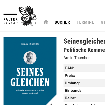
BÜCHER
TERMINE
G
Seinesgleiche
Politische Komme
Armin Thurnher
EAN:
Preis:
Umfang:
Einband:
Reihe: