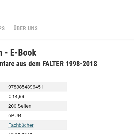
PS
ÜBER UNS
n - E-Book
ntare aus dem FALTER 1998-2018
9783854396451
€ 14,99
200 Seiten
ePUB
Fachbücher