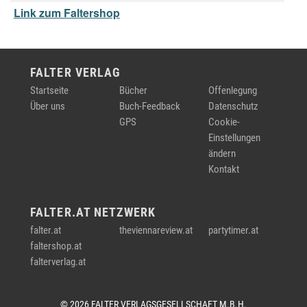
Link zum Faltershop
FALTER VERLAG
Startseite
Bücher
Offenlegung
Über uns
Buch-Feedback
Datenschutz
GPS
Cookie-
Einstellungen
ändern
Kontakt
FALTER.AT NETZWERK
falter.at
theviennareview.at
partytimer.at
faltershop.at
falterverlag.at
© 2026 FALTER VERLAGSGESELLSCHAFT M.B.H.