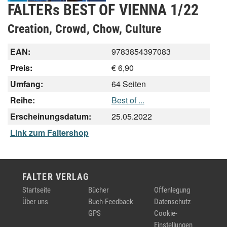
FALTERs BEST OF VIENNA 1/22
Creation, Crowd, Chow, Culture
EAN:
9783854397083
Preis:
€ 6,90
Umfang:
64 Seiten
Reihe:
Best of ...
Erscheinungsdatum:
25.05.2022
Link zum Faltershop
FALTER VERLAG
Startseite
Bücher
Offenlegung
Über uns
Buch-Feedback
Datenschutz
GPS
Cookie-
Einstellungen