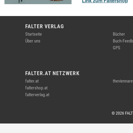
Link zum Faltershop
FALTER VERLAG
Startseite
Bücher
Über uns
Buch-Feedb
GPS
FALTER.AT NETZWERK
falter.at
theviennare
faltershop.at
falterverlag.at
© 2026 FAL