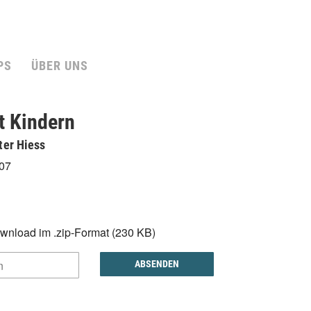
PS
ÜBER UNS
t Kindern
ter Hiess
07
n
wnload im .zip-Format (230 KB)
ABSENDEN