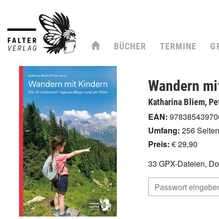
BÜCHER
TERMINE
G
Wandern mi
Katharina Bliem, Pe
EAN:
97838543970
Umfang:
256 Seite
Preis:
€ 29,90
33 GPX-Dateien, Do