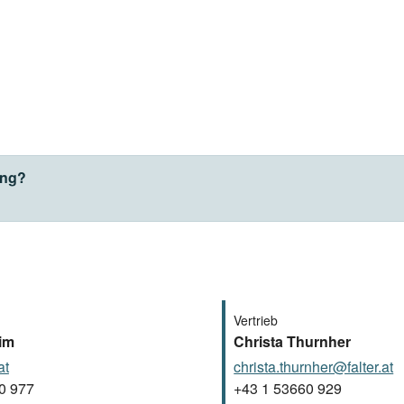
ung?
Vertrieb
im
Christa Thurnher
at
christa.thurnher@falter.at
0 977
+43 1 53660 929