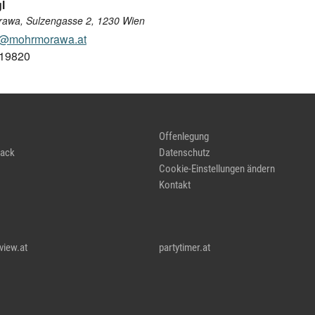
l
rawa, Sulzengasse 2, 1230 Wien
l@mohrmorawa.at
119820
Offenlegung
ack
Datenschutz
Cookie-Einstellungen ändern
Kontakt
view.at
partytimer.at