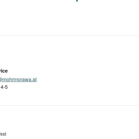
vice
g@mohrmorawa.at
14-5
est