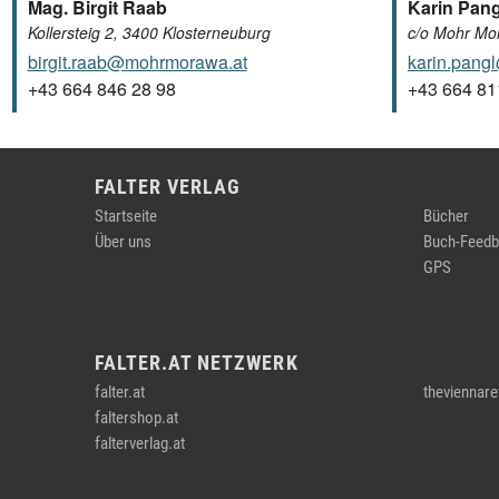
Mag. Birgit Raab
Karin Pang
Kollersteig 2, 3400 Klosterneuburg
c/o Mohr Mo
birgit.raab@mohrmorawa.at
karin.pang
+43 664 846 28 98
+43 664 8
FALTER VERLAG
Startseite
Bücher
Über uns
Buch-Feedb
GPS
FALTER.AT NETZWERK
falter.at
theviennare
faltershop.at
falterverlag.at